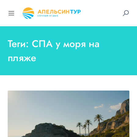
Теги: СПА у моря на
пляже