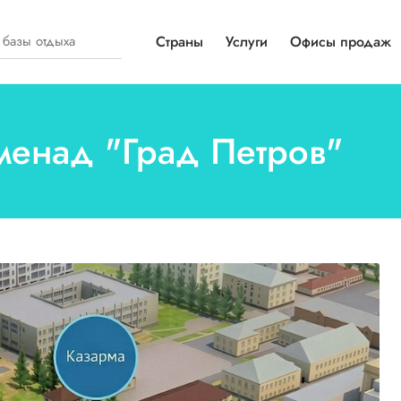
Страны
Услуги
Офисы продаж
оменад "Град Петров"