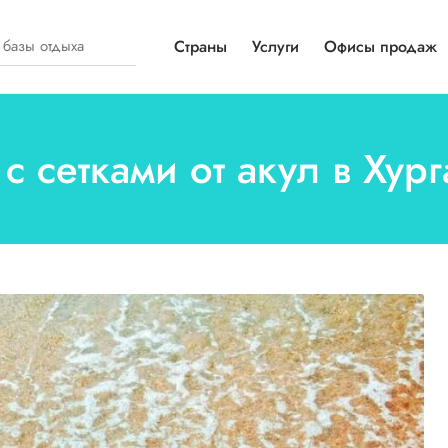
Страны
Услуги
Офисы продаж
 с сетками от акул в Хур