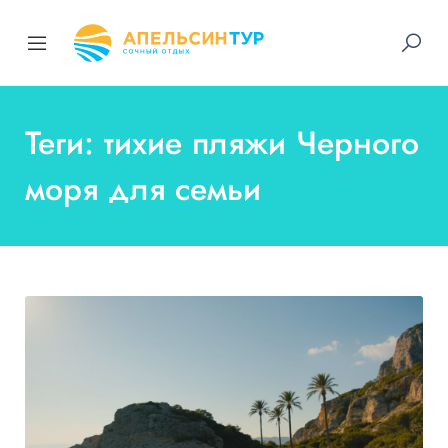
Теги: тихие пляжи Черного
моря для семьи