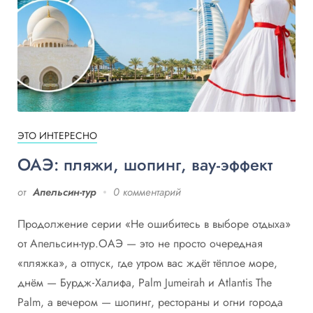
ЭТО ИНТЕРЕСНО
ОАЭ: пляжи, шопинг, вау‑эффект
от
Апельсин-тур
0 комментарий
Продолжение серии «Не ошибитесь в выборе отдыха»
от Апельсин-тур.ОАЭ — это не просто очередная
«пляжка», а отпуск, где утром вас ждёт тёплое море,
днём — Бурдж‑Халифа, Palm Jumeirah и Atlantis The
Palm, а вечером — шопинг, рестораны и огни города