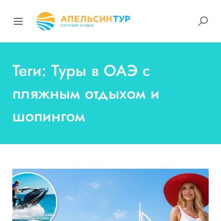
Теги: Туры в ОАЭ с
пляжным отдыхом и
шопингом