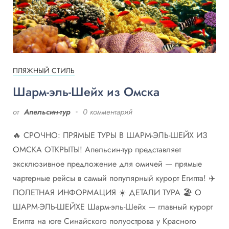
ПЛЯЖНЫЙ СТИЛЬ
Шарм-эль-Шейх из Омска
от
Апельсин-тур
0 комментарий
🔥 СРОЧНО: ПРЯМЫЕ ТУРЫ В ШАРМ-ЭЛЬ-ШЕЙХ ИЗ
ОМСКА ОТКРЫТЫ! Апельсин-тур представляет
эксклюзивное предложение для омичей — прямые
чартерные рейсы в самый популярный курорт Египта! ✈️
ПОЛЕТНАЯ ИНФОРМАЦИЯ ☀️ ДЕТАЛИ ТУРА 🏖️ О
ШАРМ-ЭЛЬ-ШЕЙХЕ Шарм-эль-Шейх — главный курорт
Египта на юге Синайского полуострова у Красного