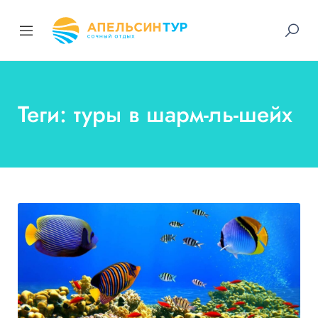
Теги: туры в шарм-ль-шейх