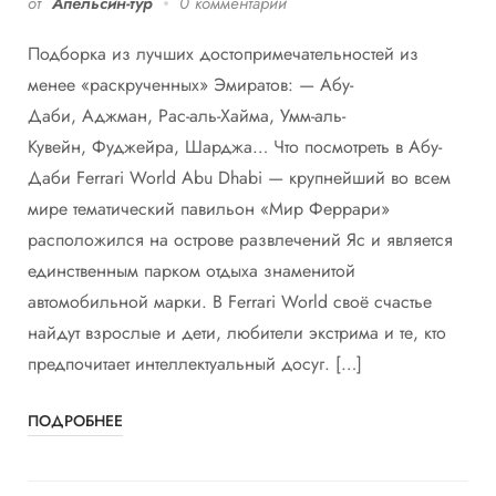
от
Апельсин-тур
0 комментарий
Подборка из лучших достопримечательностей из
менее «раскрученных» Эмиратов: — Абу-
Даби, Аджман, Рас-аль-Хайма, Умм-аль-
Кувейн, Фуджейра, Шарджа… Что посмотреть в Абу-
Даби Ferrari World Abu Dhabi — крупнейший во всем
мире тематический павильон «Мир Феррари»
расположился на острове развлечений Яс и является
единственным парком отдыха знаменитой
автомобильной марки. В Ferrari World своё счастье
найдут взрослые и дети, любители экстрима и те, кто
предпочитает интеллектуальный досуг. […]
ПОДРОБНЕЕ