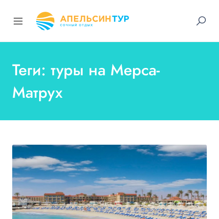
Теги: туры на Мерса-
Матрух