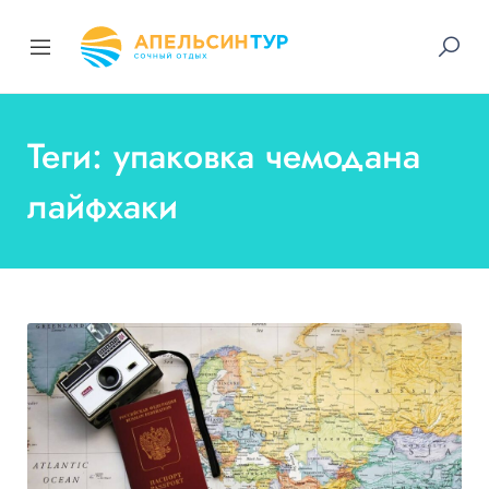
Теги: упаковка чемодана
лайфхаки