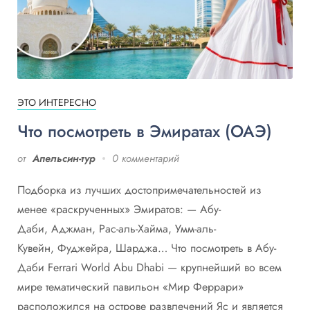
ЭТО ИНТЕРЕСНО
Что посмотреть в Эмиратах (ОАЭ)
от
Апельсин-тур
0 комментарий
Подборка из лучших достопримечательностей из
менее «раскрученных» Эмиратов: — Абу-
Даби, Аджман, Рас-аль-Хайма, Умм-аль-
Кувейн, Фуджейра, Шарджа… Что посмотреть в Абу-
Даби Ferrari World Abu Dhabi — крупнейший во всем
мире тематический павильон «Мир Феррари»
расположился на острове развлечений Яс и является