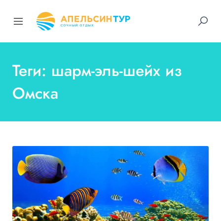
Теги: шарм-эль-шейх из
Омска