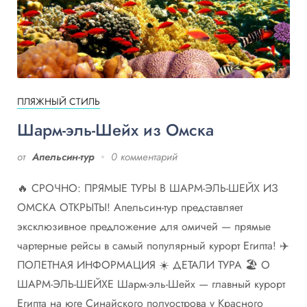
ПЛЯЖНЫЙ СТИЛЬ
Шарм-эль-Шейх из Омска
от
Апельсин-тур
0 комментарий
🔥 СРОЧНО: ПРЯМЫЕ ТУРЫ В ШАРМ-ЭЛЬ-ШЕЙХ ИЗ
ОМСКА ОТКРЫТЫ! Апельсин-тур представляет
эксклюзивное предложение для омичей — прямые
чартерные рейсы в самый популярный курорт Египта! ✈️
ПОЛЕТНАЯ ИНФОРМАЦИЯ ☀️ ДЕТАЛИ ТУРА 🏖️ О
ШАРМ-ЭЛЬ-ШЕЙХЕ Шарм-эль-Шейх — главный курорт
Египта на юге Синайского полуострова у Красного