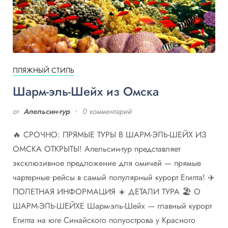
ПЛЯЖНЫЙ СТИЛЬ
Шарм-эль-Шейх из Омска
от
Апельсин-тур
0 комментарий
🔥 СРОЧНО: ПРЯМЫЕ ТУРЫ В ШАРМ-ЭЛЬ-ШЕЙХ ИЗ
ОМСКА ОТКРЫТЫ! Апельсин-тур представляет
эксклюзивное предложение для омичей — прямые
чартерные рейсы в самый популярный курорт Египта! ✈️
ПОЛЕТНАЯ ИНФОРМАЦИЯ ☀️ ДЕТАЛИ ТУРА 🏖️ О
ШАРМ-ЭЛЬ-ШЕЙХЕ Шарм-эль-Шейх — главный курорт
Египта на юге Синайского полуострова у Красного