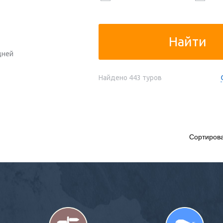
Найти
ней
Найдено
443
туров
Сортирова