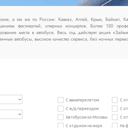
ике, а так же по России: Кавказ, Алтай, Крым, Байкал, К
щением фестивалей, оперных концертов. Более 150 проф
вание места в автобусе. Весь год действует акция «Займ
нные автобусы, высокое качество сервиса, без ночных переез
С авиаперелетом
С о
С ж/д переездом
С о
Автобусом из Москвы
С о
С отдыхом на море
На 