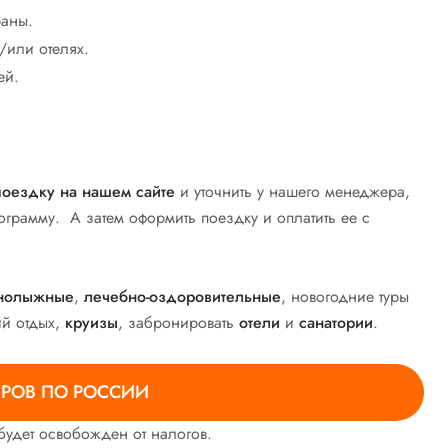
раны.
/или отелях.
ей.
поездку на нашем сайте
и уточнить у нашего менеджера,
ограмму. А затем оформить поездку и оплатить ее с
нолыжные
,
лечебно-оздоровительные
, новогодние туры
ий отдых,
круизы
, забронировать
отели
и
санатории
.
УРОВ ПО РОССИИ
 будет освобожден от налогов.