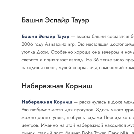
Башня Эспайр Тауэр
Башня Эспайр Тауэр
— высота башни составляет б
2006 году Азиатских игр. Это настоящая достоприм
уголка Дохи. Особенно хороша она вечером и ночь
светится и притягивает взгляд. На 36 этаже этого п
находится отель, музей спорта, ряд помещений ком
Набережная Корниш
Набережная Корниш
— раскинулась в Дохе межд
Это любимое место для прогулок. Здесь много турис
можно долго гулять, любуясь видами Персидского з
центров. Именно на этой набережной находится му
рынок, старый порт, башню Doha Tower, Парк MIA, 