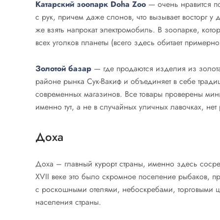
Катарский зоопарк Doha Zoo
— очень нравится по
с рук, причем даже слонов, что вызывает восторг у
же взять напрокат электромобиль. В зоопарке, кот
всех уголков планеты (всего здесь обитает примерно
Золотой базар
— где продаются изделия из золота
районе рынка Сук-Вакиф и объединяет в себе тради
современных магазинов. Все товары проверены мини
именно тут, а не в случайных уличных лавочках, нет
Доха
Доха – главный курорт страны, именно здесь соср
XVII веке это было скромное поселение рыбаков, п
с роскошными отелями, небоскребами, торговыми ц
населения страны.