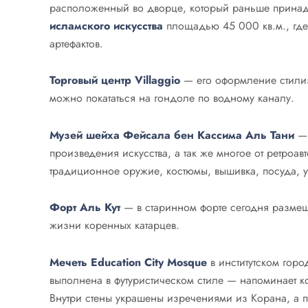
расположенный во дворце, который раньше прина
исламского искусства
площадью 45 000 кв.м., где
артефактов.
Торговый центр Villaggio
— его оформление стилиз
можно покататься на гондоле по водному каналу.
Музей шейха Фейсала бен Кассима Аль Тани
— 
произведения искусства, а так же многое от ретроа
традиционное оружие, костюмы, вышивка, посуда, у
Форт Аль Кут
— в старинном форте сегодня разме
жизни коренных катарцев.
Мечеть Education City Mosque
в институтском гор
выполнена в футуристическом стиле — напоминает к
Внутри стены украшены изречениями из Корана, а п