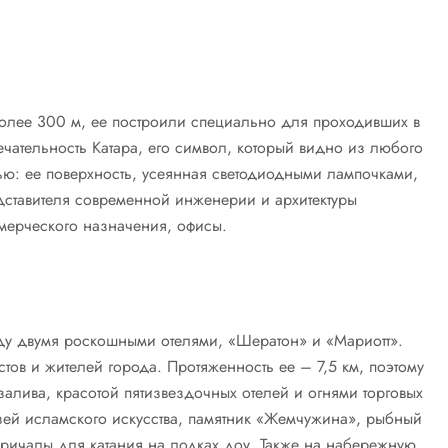
олее 300 м, ее построили специально для проходивших в
ечательность Катара, его символ, который видно из любого
ю: ее поверхность, усеянная светодиодными лампочками,
редставителя современной инженерии и архитектуры
мерческого назначения, офисы.
у двумя роскошными отелями, «Шератон» и «Мариотт».
тов и жителей города. Протяженность ее – 7,5 км, поэтому
алива, красотой пятизвездочных отелей и огнями торговых
зей исламского искусства, памятник «Жемчужина», рыбный
причалы для катания на лодках доу. Также на набережную