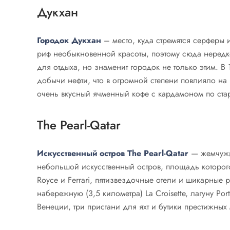
Дукхан
Городок Дукхан
– место, куда стремятся серферы 
риф необыкновенной красоты, поэтому сюда нередк
для отдыха, но знаменит городок не только этим. 
добычи нефти, что в огромной степени повлияло на р
очень вкусный ячменный кофе с кардамоном по ста
The Pearl-Qatar
Искусственный остров The Pearl-Qatar
— жемчужин
небольшой искусственный остров, площадь которого с
Royce и Ferrari, пятизвездочные отели и шикарные
набережную (3,5 километра) La Croisette, лагуну Port
Венеции, три пристани для яхт и бутики престижны