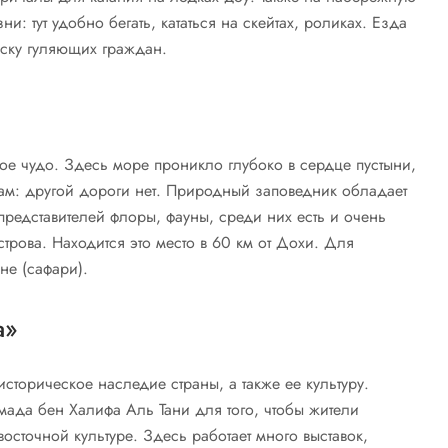
: тут удобно бегать, кататься на скейтах, роликах. Езда
иску гуляющих граждан.
ое чудо. Здесь море проникло глубоко в сердце пустыни,
ам: другой дороги нет. Природный заповедник обладает
представителей флоры, фауны, среди них есть и очень
трова. Находится это место в 60 км от Дохи. Для
не (сафари).
а»
сторическое наследие страны, а также ее культуру.
ада бен Халифа Аль Тани для того, чтобы жители
восточной культуре. Здесь работает много выставок,