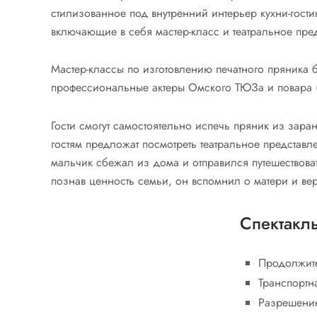
стилизованное под внутренний интерьер кухни-гости
включающие в себя мастер-класс и театральное пре
Мастер-классы по изготовлению печатного пряника 
профессиональные актеры Омского ТЮЗа и повара 
Гости смогут самостоятельно испечь пряник из заран
гостям предложат посмотреть театральное представл
мальчик сбежал из дома и отправился путешествова
познав ценность семьи, он вспомнил о матери и вер
Спектакл
Продолжите
Транспортна
Разрешение