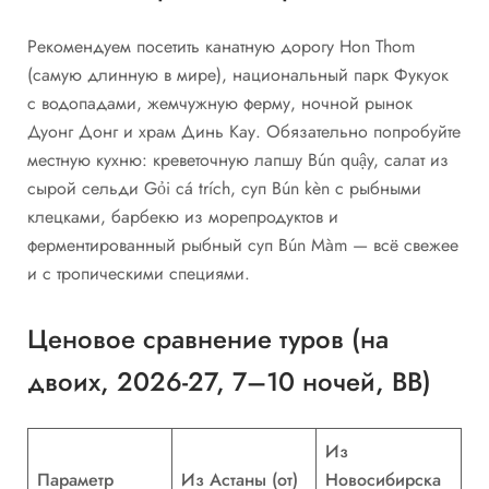
Рекомендуем посетить канатную дорогу Hon Thom
(самую длинную в мире), национальный парк Фукуок
с водопадами, жемчужную ферму, ночной рынок
Дуонг Донг и храм Динь Кау. Обязательно попробуйте
местную кухню: креветочную лапшу Bún quậy, салат из
сырой сельди Gỏi cá trích, суп Bún kèn с рыбными
клецками, барбекю из морепродуктов и
ферментированный рыбный суп Bún Màm — всё свежее
и с тропическими специями.
Ценовое сравнение туров (на
двоих, 2026-27, 7–10 ночей, ВВ)
Из
Параметр
Из Астаны (от)
Новосибирска