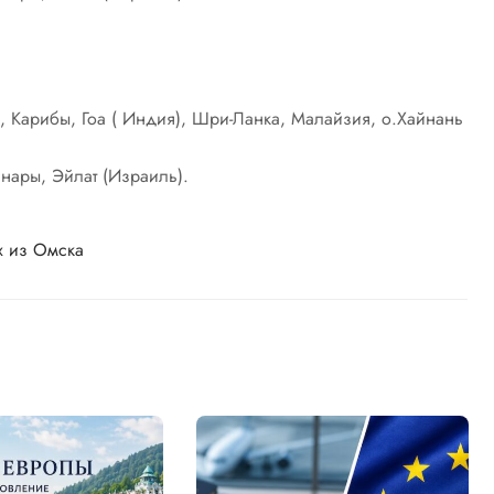
, Карибы, Гоа ( Индия), Шри-Ланка, Малайзия, о.Хайнань
анары, Эйлат (Израиль).
х из Омска