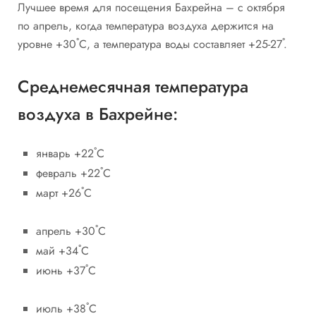
Лучшее время для посещения Бахрейна – с октября
по апрель, когда температура воздуха держится на
уровне +30˚С, а температура воды составляет +25-27˚.
Cреднемесячная температура
воздуха в Бахрейне:
январь +22˚С
февраль +22˚С
март +26˚С
апрель +30˚С
май +34˚С
июнь +37˚С
июль +38˚С