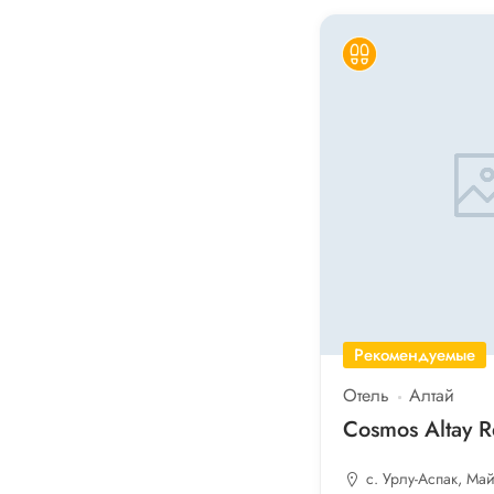
Рекомендуемые
Отель
Алтай
Cosmos Altay R
с. Урлу-Аспак, М