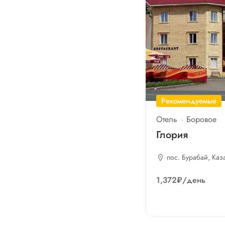
Лечение
Мангал
Палатки
Парковка
Питание
Прокат
Рекомендуемые
Ресторан
Отель
Боровое
Глория
Рыбалка
Спорт
пос. Бурабай, Каз
Фитнес
1,372₽
/день