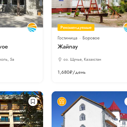
Рекомендуемые
Гостиница
Боровое
voе
Жайлау
коль, 5а
оз. Щучье, Казахстан
1,680₽
/день