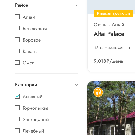
Район
Рекомендуемые
Алтай
Отель
Алтай
Белокуриха
Altai Palace
Боровое
с. Нижнекаянча
Казань
9,018₽
/день
Омск
Шерегеш
Категории
Яровое
Активный
Горнолыжка
Загородный
Лечебный