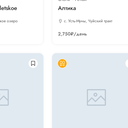
eletskoe
Алтика
цкое озеро
с. Усть-Муны, Чуйский тракт
2,750₽
/день