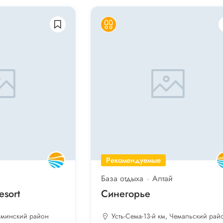
Рекомендуемые
База отдыха
Алтай
esort
Синегорье
айминский район
Усть-Сема-13-й км, Чемальский рай