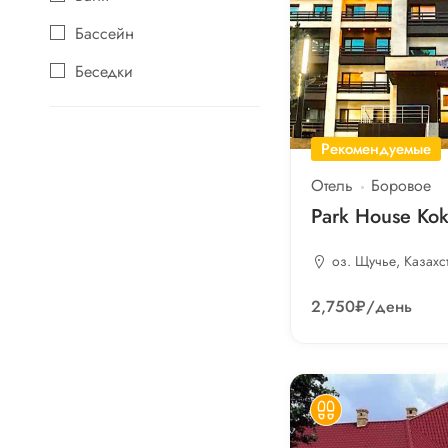
Бассейн
Беседки
Бильярд
Водоём
Рекомендуемые
Детям
Отель
Боровое
Park House Kok
Дискотека
Игры
оз. Щучье, Казахс
Караоке
2,750₽
/день
Кафе
Кондиционер
Кредитка