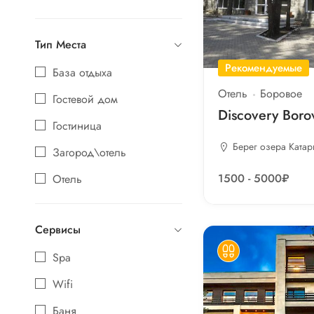
Тип Места
Рекомендуемые
База отдыха
Отель
Боровое
Гостевой дом
Discovery Boro
Гостиница
Берег озера Катар
Загород\отель
1500 - 5000₽
Отель
Санаторий
Сервисы
Туркомплекс
Spa
Эко-клуб
Wifi
Баня