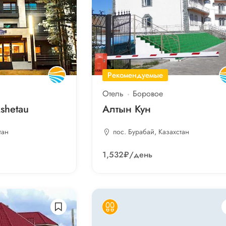
Рекомендуемые
Отель
Боровое
shetau
Алтын Кун
тан
пос. Бурабай, Казахстан
1,532₽
/день