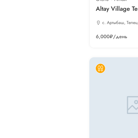
Altay Village T
с. Артыбаш, Теле
6,000₽
/день