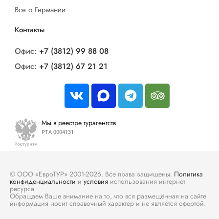
для отдыха. При отеле имеется пункт проката
Все о Германии
спортивного инвентаря и оборудован зал для
бильярда.
Контакты
Офис:
+7 (3812) 99 88 08
Офис:
+7 (3812) 67 21 21
Мы в реестре турагентств
РТА 0004131
© ООО «ЕвроТУР» 2001-2026. Все права защищены.
Политика
конфиденциальности
и
условия
использования интернет
ресурса
Обращаем Ваше внимание на то, что вся размещённая на сайте
информация носит справочный характер и не является офертой.