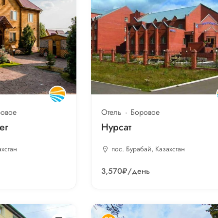
овое
Отель
Боровое
ег
Нурсат
ахстан
пос. Бурабай, Казахстан
3,570₽
/день