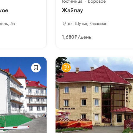
Гостиница
Боровое
voе
Жайлау
коль, 5а
оз. Щучье, Казахстан
1,680₽
/день