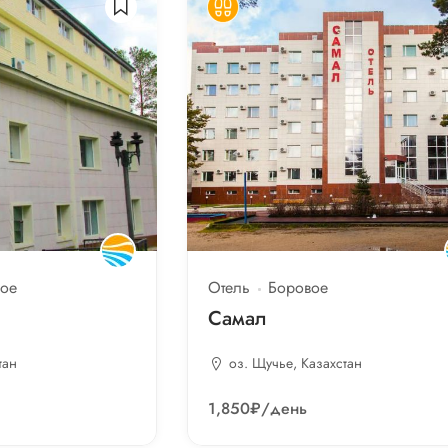
ое
Отель
Боровое
Самал
тан
оз. Щучье, Казахстан
1,850₽
/день