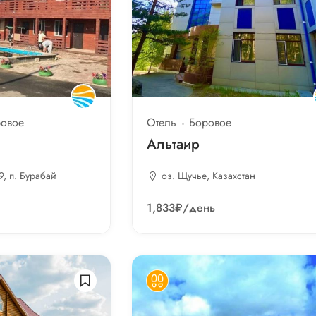
овое
Отель
Боровое
Альтаир
9, п. Бурабай
оз. Щучье, Казахстан
1,833₽
/день