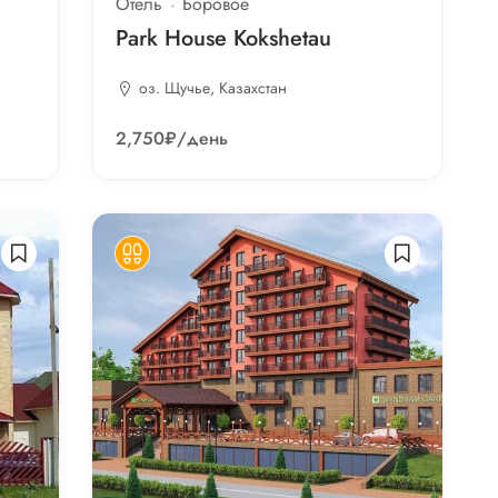
Отель
Боровое
Park House Kokshetau
оз. Щучье, Казахстан
2,750₽
/день