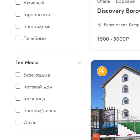
Отель
Боровое
Активный
Discovery Boro
Горнолыжка
Берег озера Катар
Загородный
Лечебный
1500 - 5000₽
Тип Места
База отдыха
Гостевой дом
Гостиница
Загород\отель
Отель
Санаторий