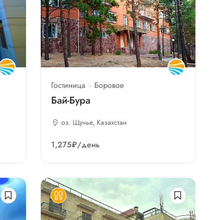
Гостиница
Боровое
Бай-Бура
оз. Щучье, Казахстан
1,275₽
/день