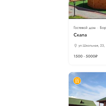
Кафе
Кондиционер
Кредитка
Гостевой дом
Бор
Лечение
Скала
Мангал
ул.Школьная, 23, 
Палатки
1500 - 5000₽
Парковка
Питание
Прокат
Ресторан
Рыбалка
Спорт