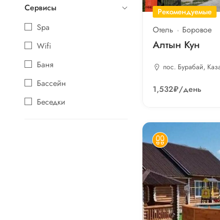
Сервисы
Туркомплекс
Рекомендуемые
Spa
Эко-клуб
Отель
Боровое
Алтын Кун
Wifi
Баня
пос. Бурабай, Каз
Бассейн
1,532₽
/день
Беседки
Бильярд
Водоём
Детям
Дискотека
Игры
Караоке