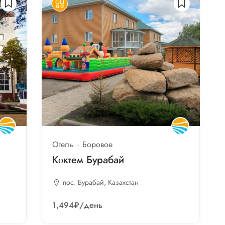
Отель
Боровое
Көктем Бурабай
пос. Бурабай, Казахстан
1,494₽
/день