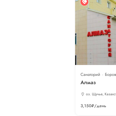
Санаторий
Боров
Алмаз
оз. Щучье, Казахс
3,150₽
/день