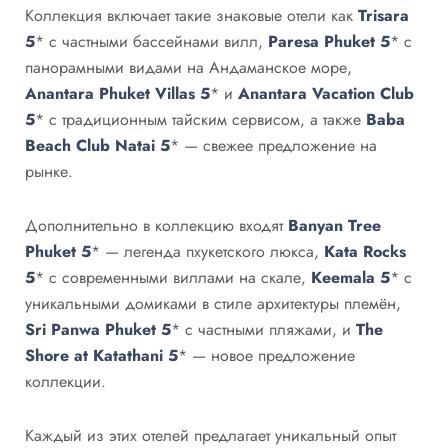
Коллекция включает такие знаковые отели как
Trisara
5
* с частными бассейнами вилл,
Paresa Phuket 5
* с
панорамными видами на Андаманское море,
Anantara Phuket Villas 5
* и
Anantara Vacation Club
5
* с традиционным тайским сервисом, а также
Baba
Beach Club Natai 5
* — свежее предложение на
рынке.
Дополнительно в коллекцию входят
Banyan Tree
Phuket 5
* — легенда пхукетского люкса,
Kata Rocks
5
* с современными виллами на скале,
Keemala 5
* с
уникальными домиками в стиле архитектуры племён,
Sri Panwa Phuket 5
* с частными пляжами, и
The
Shore at Katathani 5
* — новое предложение
коллекции.
Каждый из этих отелей предлагает уникальный опыт