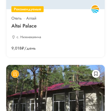
Рекомендуемые
Отель
Алтай
Altai Palace
с. Нижнекаянча
9,018₽
/день