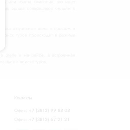
ать или нужна компания, кто ищет
 как оплата совершается онлайн с
только актуальные цены в простом и
. Поиск туров происходит в режиме
 в отеле и на рейсе, а встроенная
ваться в поиске туров.
Контакты
Офис:
+7 (3812) 99 88 08
Офис:
+7 (3812) 67 21 21