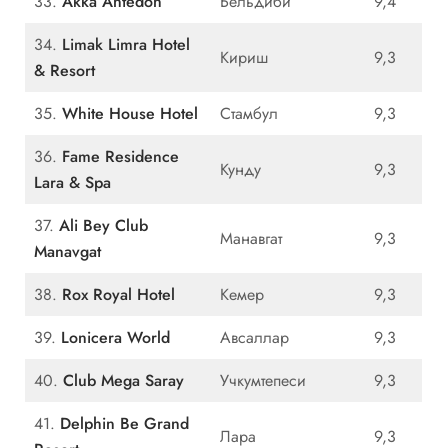
33.
Akka Antedon
Бельдиби
9,4
34.
Limak Limra Hotel
Кириш
9,3
& Resort
35.
White House Hotel
Стамбул
9,3
36.
Fame Residence
Кунду
9,3
Lara & Spa
37.
Ali Bey Club
Манавгат
9,3
Manavgat
38.
Rox Royal Hotel
Кемер
9,3
39.
Lonicera World
Авсаллар
9,3
40.
Club Mega Saray
Учкумтепеси
9,3
41.
Delphin Be Grand
Лара
9,3