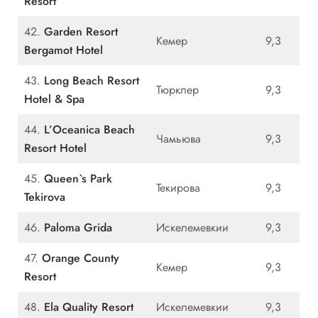
Resort
42.
Garden Resort
Кемер
9,3
Bergamot Hotel
43.
Long Beach Resort
Тюрклер
9,3
Hotel & Spa
44.
L’Oceanica Beach
Чамьюва
9,3
Resort Hotel
45.
Queen`s Park
Текирова
9,3
Tekirova
46.
Paloma Grida
Искелемевкии
9,3
47.
Orange County
Кемер
9,3
Resort
48.
Ela Quality Resort
Искелемевкии
9,3