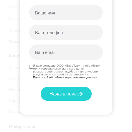
Будьте в курсе новых акций и горящих туров…
Мы уважаем вашу
конфиденциальность
Условия подписки на нашу
рассылку
Правовая информация
|
Договор оферты
Компания
Я даю согласие ООО «ЕвроТур» на обработку
О компании
моих персональных данных в целях
рассмотрения заявки, подбора туристических
услуг и связи со мной в соответствии с
Где купить тур
Политикой обработки персональных данных
.
Наши услуги
Начать поиск
Гарантия низкой цены
Каталог стран и отелей
Информация