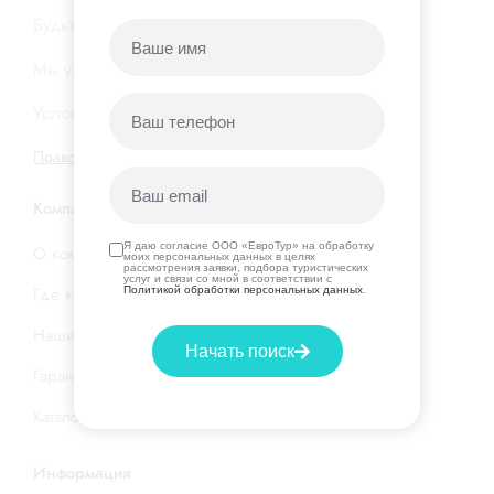
Будьте в курсе новых акций и горящих туров…
Мы уважаем вашу
конфиденциальность
Условия подписки на нашу
рассылку
Правовая информация
|
Договор оферты
Компания
Я даю согласие ООО «ЕвроТур» на обработку
О компании
моих персональных данных в целях
рассмотрения заявки, подбора туристических
услуг и связи со мной в соответствии с
Где купить тур
Политикой обработки персональных данных
.
Наши услуги
Начать поиск
Гарантия низкой цены
Каталог стран и отелей
Информация