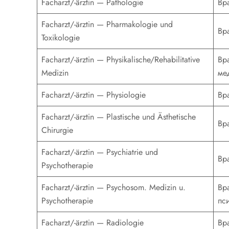
Facharzt/-ärztin — Pathologie
Вр
Facharzt/-ärztin — Pharmakologie und
Вр
Toxikologie
Facharzt/-ärztin — Physikalische/Rehabilitative
Вр
Medizin
ме
Facharzt/-ärztin — Physiologie
Вр
Facharzt/-ärztin — Plastische und Ästhetische
Вр
Chirurgie
Facharzt/-ärztin — Psychiatrie und
Вр
Psychotherapie
Facharzt/-ärztin — Psychosom. Medizin u.
Вр
Psychotherapie
пс
Facharzt/-ärztin — Radiologie
Вр