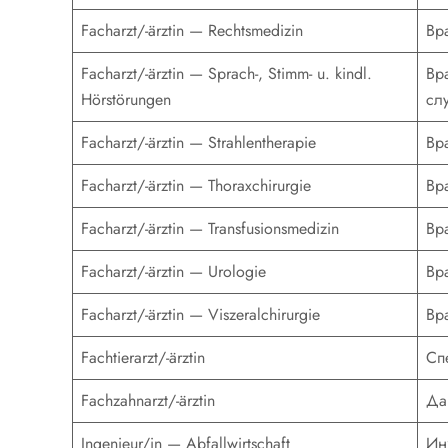
Facharzt/-ärztin — Rechtsmedizin
Вр
Facharzt/-ärztin — Sprach-, Stimm- u. kindl.
Вр
Hörstörungen
сл
Facharzt/-ärztin — Strahlentherapie
Вр
Facharzt/-ärztin — Thoraxchirurgie
Вр
Facharzt/-ärztin — Transfusionsmedizin
Вр
Facharzt/-ärztin — Urologie
Вр
Facharzt/-ärztin — Viszeralchirurgie
Вр
Fachtierarzt/-ärztin
Сп
Fachzahnarzt/-ärztin
Да
Ingenieur/in — Abfallwirtschaft
Ин