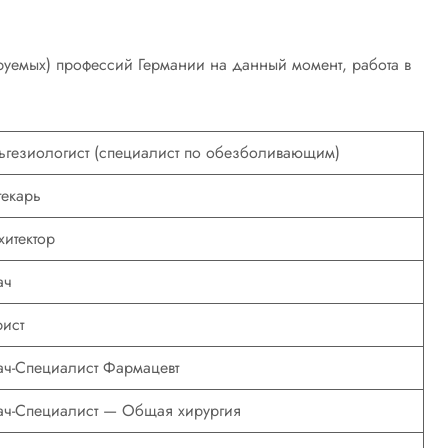
руемых) профессий Германии на данный момент, работа в
ьгезиологист (специалист по обезболивающим)
текарь
хитектор
ач
ист
ач-Специалист Фармацевт
ач-Специалист — Общая хирургия