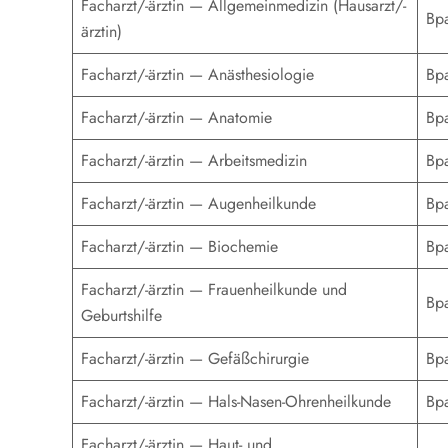
Facharzt/-ärztin — Allgemeinmedizin (Hausarzt/-
Вр
ärztin)
Facharzt/-ärztin — Anästhesiologie
Вр
Facharzt/-ärztin — Anatomie
Вр
Facharzt/-ärztin — Arbeitsmedizin
Вр
Facharzt/-ärztin — Augenheilkunde
Вр
Facharzt/-ärztin — Biochemie
Вр
Facharzt/-ärztin — Frauenheilkunde und
Вр
Geburtshilfe
Facharzt/-ärztin — Gefäßchirurgie
Вр
Facharzt/-ärztin — Hals-Nasen-Ohrenheilkunde
Вр
Facharzt/-ärztin — Haut- und