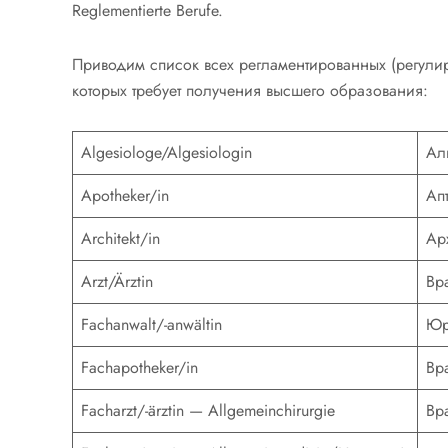
Reglementierte Berufe.
Приводим список всех регламентированных (регули
которых требует получения высшего образования:
Algesiologe/Algesiologin
Ал
Apotheker/in
Ап
Architekt/in
Ар
Arzt/Ärztin
Вр
Fachanwalt/-anwältin
Юр
Fachapotheker/in
Вр
Facharzt/-ärztin — Allgemeinchirurgie
Вр