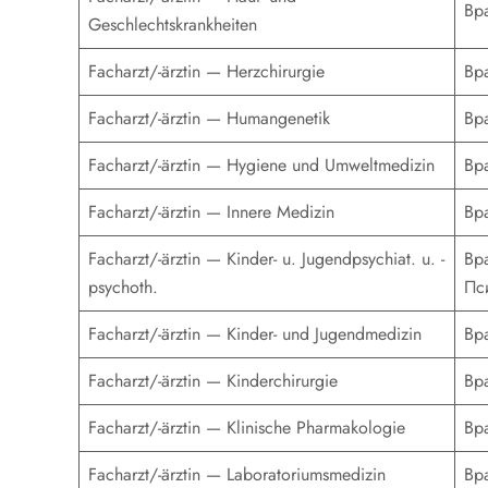
Вр
Geschlechtskrankheiten
Facharzt/-ärztin — Herzchirurgie
Вр
Facharzt/-ärztin — Humangenetik
Вр
Facharzt/-ärztin — Hygiene und Umweltmedizin
Вр
Facharzt/-ärztin — Innere Medizin
Вр
Facharzt/-ärztin — Kinder- u. Jugendpsychiat. u. -
Вр
psychoth.
Пс
Facharzt/-ärztin — Kinder- und Jugendmedizin
Вр
Facharzt/-ärztin — Kinderchirurgie
Вр
Facharzt/-ärztin — Klinische Pharmakologie
Вр
Facharzt/-ärztin — Laboratoriumsmedizin
Вр