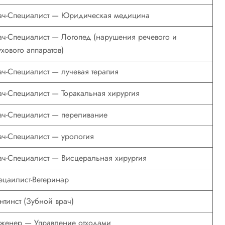
ач-Специалист — Юридическая медицина
ач-Специалист — Логопед (нарушения речевого и
ухового аппаратов)
ач-Специалист — лучевая терапия
ач-Специалист — Торакальная хирургия
ач-Специалист — переливание
ач-Специалист — урология
ач-Специалист — Висцеральная хирургия
ецаилист-Ветеринар
нтинст (Зубной врач)
женер — Управление отходами