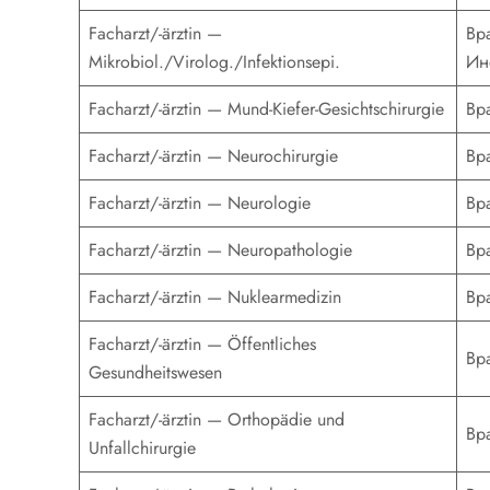
Facharzt/-ärztin —
Вр
Mikrobiol./Virolog./Infektionsepi.
Ин
Facharzt/-ärztin — Mund-Kiefer-Gesichtschirurgie
Вр
Facharzt/-ärztin — Neurochirurgie
Вр
Facharzt/-ärztin — Neurologie
Вр
Facharzt/-ärztin — Neuropathologie
Вр
Facharzt/-ärztin — Nuklearmedizin
Вр
Facharzt/-ärztin — Öffentliches
Вр
Gesundheitswesen
Facharzt/-ärztin — Orthopädie und
Вр
Unfallchirurgie