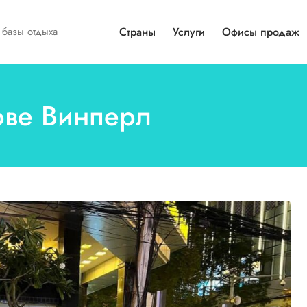
Страны
Услуги
Офисы продаж
рове Винперл