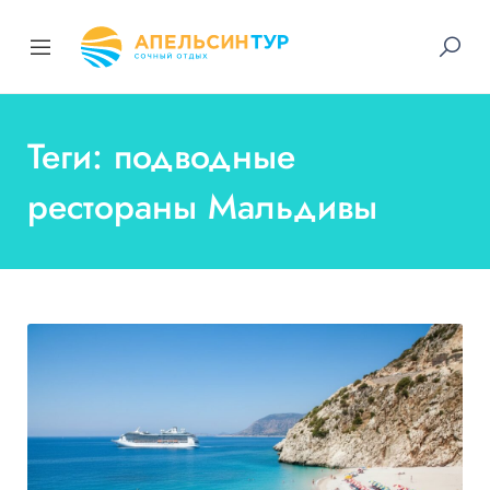
Теги: подводные
рестораны Мальдивы