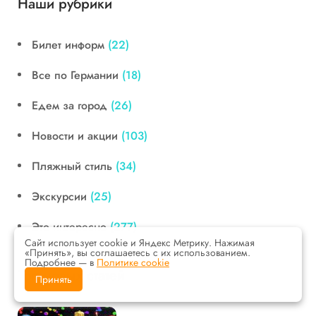
Наши рубрики
Билет информ
(22)
Все по Германии
(18)
Едем за город
(26)
Новости и акции
(103)
Пляжный стиль
(34)
Экскурсии
(25)
Это интересно
(277)
Сайт использует cookie и Яндекс Метрику. Нажимая
«Принять», вы соглашаетесь с их использованием.
Подробнее — в
Политике cookie
Топ новых статей
Принять