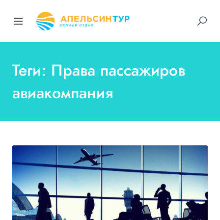
Теги: Права пассажиров
авиакомпания