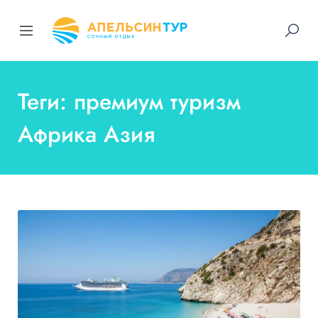
Теги: премиум туризм
Африка Азия