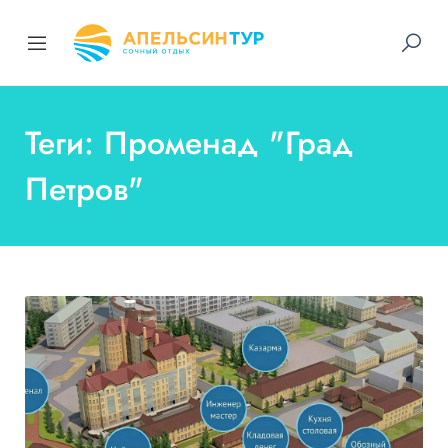
Теги: Променад "Град
Петров"