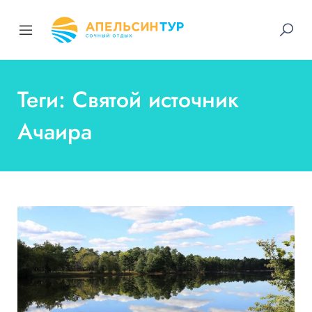
Теги: Святой источник
Ачаира