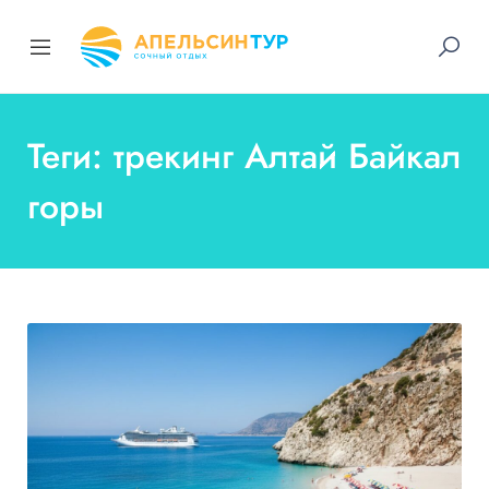
Теги: трекинг Алтай Байкал
горы