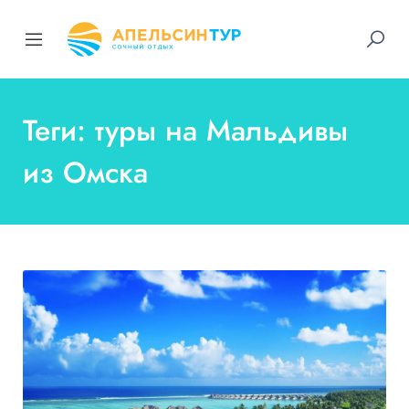
Теги: туры на Мальдивы
из Омска