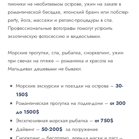
пикники на необитаемом острове, ужин на закате в
романтической беседке, японский бранч или лобстер-
party, йога, массажи и релакс-процедуры в спа.
Профессиональные фотографы помогут устроить
экзотическую фотосессию и видеосъемки.
Морские прогулки, спа, рыбалка, сноркелинг, ужин
при свечах на пляже — романтика и красота на
Мальдивах дешевыми не бывают.
Морские экскурсии и поездки на острова –
30-
150$
Романтическая прогулка на лодке-дони –
от 300
до 1500$
Эксклюзивная морская рыбалка –
от 750$
Дайвинг –
50-200$
за погружение
Снорклинг – бесплатно, аренда маски и ласт –