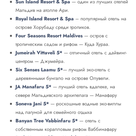
Sun Island Resort & Spa
— один из лучших отелей
Мальдив на атолле Ари.
Royal Island Resort & Spa
– популярный отель на
острове Хорубаду среди тропиков.
Four Seasons Resort Maldives
— остров с
тропическим садом и рифом — Куда Хураа.
Jumeirah Vittaveli
5*
— отличный отель с дайвинг-
центром — Джумейра.
Six Senses Laamu
5*
— лучший эко-отель с
деревянными бунгало на острове Олувели.
JA Manafaru
5*
— лучший отель вдалеке, на
севере Мальдивского архипелага — Манафару
Soneva Jani
5*
— роскошные водные эко-виллы
над лагуной для семейного отдыха
Banyan Tree Vabbinfaru
5*
— отель с
собственным коралловым рифом Ваббинафару