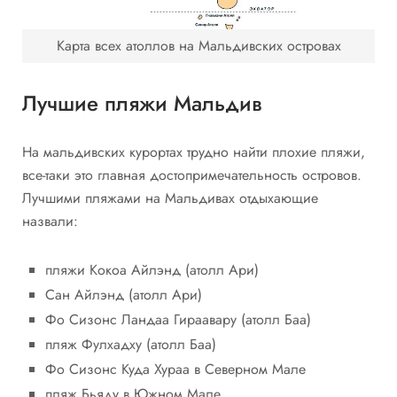
Карта всех атоллов на Мальдивских островах
Лучшие пляжи Мальдив
На мальдивских курортах трудно найти плохие пляжи,
все-таки это главная достопримечательность островов.
Лучшими пляжами на Мальдивах отдыхающие
назвали:
пляжи Кокоа Айлэнд (атолл Ари)
Сан Айлэнд (атолл Ари)
Фо Сизонс Ландаа Гираавару (атолл Баа)
пляж Фулхадху (атолл Баа)
Фо Сизонс Куда Хураа в Северном Мале
пляж Бьяду в Южном Мале.