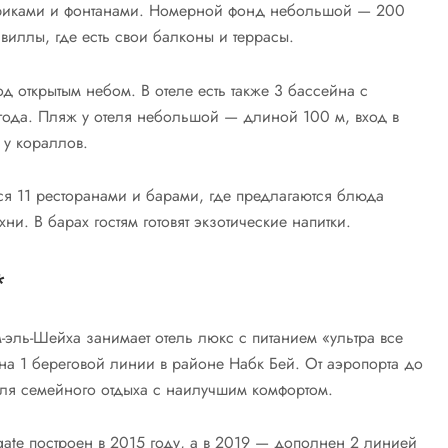
вориками и фонтанами. Номерной фонд небольшой — 200
, виллы, где есть свои балконы и террасы.
 открытым небом. В отеле есть также 3 бассейна с
года. Пляж у отеля небольшой — длиной 100 м, вход в
 у кораллов.
ся 11 ресторанами и барами, где предлагаются блюда
и. В барах гостям готовят экзотические напитки.
*
-эль-Шейха занимает отель люкс с питанием «ультра все
а 1 береговой линии в районе Набк Бей. От аэропорта до
для семейного отдыха с наилучшим комфортом.
gate построен в 2015 году, а в 2019 — дополнен 2 линией