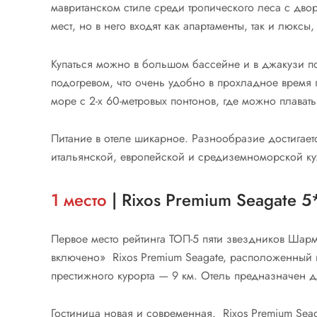
мавританском стиле среди тропического леса с д
мест, но в него входят как апартаменты, так и люксы
Купаться можно в большом бассейне и в джакузи под
подогревом, что очень удобно в прохладное время 
море с 2-х 60-метровых понтонов, где можно плавать
Питание в отеле шикарное. Разнообразие достигает
итальянской, европейской и средиземноморской кухн
1 место
| Rixos Premium Seagate 5
Первое место рейтинга ТОП-5 пяти звездников Шарм
включено» Rixos Premium Seagate, расположенный н
престижного курорта — 9 км. Отель предназначен 
Гостиница новая и современная. Rixos Premium Sea