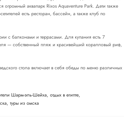
я огромный аквапарк Rixos Aquaventure Park. Дети также
осетителей есть ресторан, бассейн, а также клуб по
рии с балконами и террасами. Для купания есть 7
отеля — собственный пляж и красивейший коралловый риф,
ведского стола включает в себя обеды по меню различных
отели Шарм-эль-Шейха
отдых в египте
мска
туры из омска