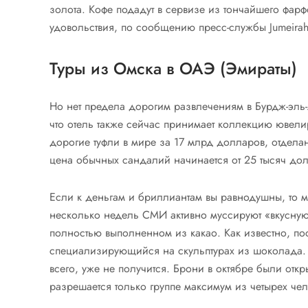
золота. Кофе подадут в сервизе из тончайшего фар
удовольствия, по сообщению пресс-службы Jumeirah
Туры из Омска в ОАЭ (Эмираты)
Но нет предела дорогим развлечениям в Бурдж-эль-
что отель также сейчас принимает коллекцию ювелир
дорогие туфли в мире за 17 млрд долларов, отдел
цена обычных сандалий начинается от 25 тысяч до
Если к деньгам и бриллиантам вы равнодушны, то м
несколько недель СМИ активно муссируют «вкусную»
полностью выполненном из какао. Как известно, по
специализирующийся на скульптурах из шоколада. Т
всего, уже не получится. Брони в октябре были откры
разрешается только группе максимум из четырех че