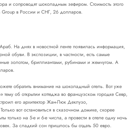
фора и сопроводят шоколадным зефиром. Стоимость этого
 Group в России и СНГ, 26 долларов.
Араб. На днях в новостной ленте появилась информация,
ной обуви. В экспозиции, в частности, есть самые
анные золотом, бриллиантами, рубинами и жемчугом. А
лларов.
ожете обратить внимание на шоколадный отель. Вот уже
 тему об открытии коттеджа во французском городке Севр,
строил его архитектор Жан-Люк Деклузо,
олько вот остановиться в сказочном домике, скорее
ты только на 5-е и 6-е числа, а провести в отеле одну ночь
ловек. За сладкий сон пришлось бы отдать 50 евро.