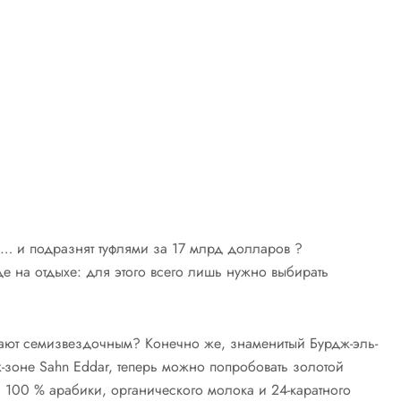
ом… и подразнят туфлями за 17 млрд долларов ?
е на отдыхе: для этого всего лишь нужно выбирать
итают семизвездочным? Конечно же, знаменитый Бурдж-эль-
ж-зоне Sahn Eddar, теперь можно попробовать золотой
из 100 % арабики, органического молока и 24-каратного