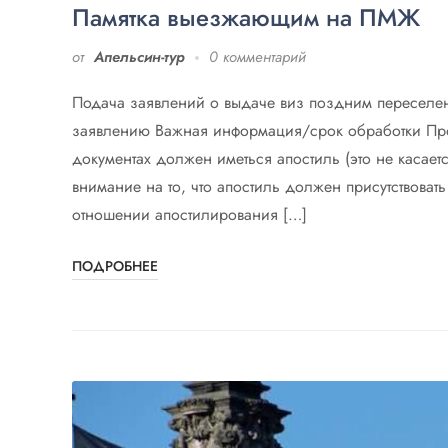
Памятка выезжающим на ПМЖ
от
Апельсин-тур
0 комментарий
Подача заявлений о выдаче виз поздним переселен
заявлению Важная информация/срок обработки Про
документах должен иметься апостиль (это не касае
внимание на то, что апостиль должен присутствоват
отношении апостилирования […]
ПОДРОБНЕЕ