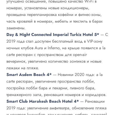
улучшено освещение, повышено качество Wi-Fi в
номерах, установлены новые кондиционеры,
проведена перепланировка кофейни и фитнес-зоны,
часть кроватей в номерах, мебель и текстиль в барах
заменены.
Day & Night Connected Imperial Turkiz Hotel 5*
— С
2019 года стал доступен бесплатный вход в VIP-зону
ночных клубов Aura и Inferno, на крыше появился a la
carte ресторан с пространством для open-air
вечеринок, увеличено количество зонтиков и новые
лежаки на пляже.
Smart Asdem Beach 4*
— Новинки 2020 года: a la
carte ресторан, увеличение пространства лобби​,
постройка лобби бара и пекарни, пивного бара,
тренажерного зала​, реновация номеров и коридоров​.
Smart Club Marakesh Beach Hotel 4*
— Реновации
2019 года: увеличение амфитеатра​, обновление пляжа
и номеров (мини-бар, кондиционер, мебель, санузел),