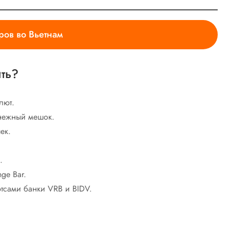
ров во Вьетнам
ить?
лют.
енежный мешок.
ек.
.
ge Bar.
тсами банки VRB и BIDV.