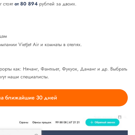
г стоят
от 80 894
рублей за двоих.
цам
пании VietJet Air и комнаты в отелях.
рорты как: Нячанг, Фантхьет, Фукуок, Дананг и др. Выбрать
огут наши специалисты.
 на ближайшие 30 дней