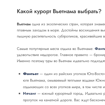
Какой курорт Вьетнама выбрать?
Вьетнам
одна из экзотических стран, которая знам
плавным заходом в море. Достойны восхищения вье
пышную растительность субтропиков, красивейшие 
Самые популярные места отдыха во Вьетнаме:
Фанть
удовольствие недорогое. Главное правило — брони
Именно поэтому туры во Вьетнам идеально подход
Фантьет
— один из райских уголков Юго-Восто
юге Вьетнама, омываемый теплыми водами Южно-К
отдыхающих со всех уголков мира, в том числе 
Нячанг
— южный курортный город. Идеально ре
прогулок на канатной дороге. Вас ждут бесконе