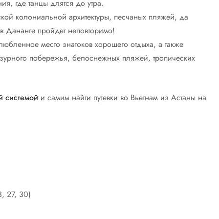
я, где танцы длятся до утра.
кой колониальной архитектуры, песчаных пляжей, да
в Дананге пройдет неповторимо!
любленное место знатоков хорошего отдыха, а также
азурного побережья, белоснежных пляжей, тропических
й системой
и самим найти путевки во Вьетнам из Астаны на
, 27, 30)