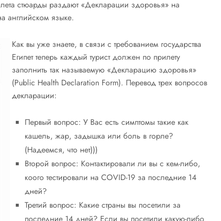
полета стюарды раздают «Декларации здоровья» на
на английском языке.
Как вы уже знаете, в связи с требованием государства
Египет теперь каждый турист должен по прилету
заполнить так называемую «Декларацию здоровья»
(Public Health Declaration Form). Перевод трех вопросов
декларации:
Первый вопрос: У Вас есть симптомы такие как
кашель, жар, задышка или боль в горле?
(Надеемся, что нет)))
Второй вопрос: Контактировали ли вы с кем-либо,
коого тестировали на COVID-19 за последние 14
дней?
Третий вопрос: Какие страны вы посетили за
последние 14 дней? Если вы посетили какую-либо