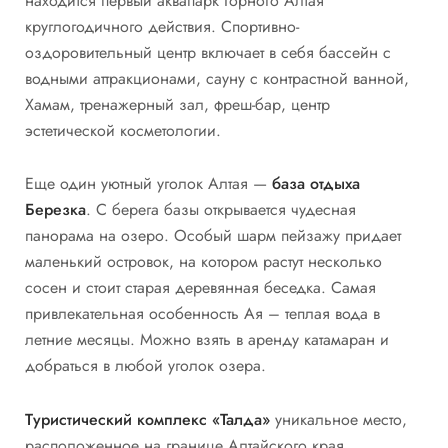
находится первый аквапарк Горного Алтая
круглогодичного действия. Спортивно-
оздоровительный центр включает в себя бассейн с
водными аттракционами, сауну с контрастной ванной,
Хамам, тренажерный зал, фреш-бар, центр
эстетической косметологии.
Еще один уютный уголок Алтая —
база отдыха
Березка
. С берега базы открывается чудесная
панорама на озеро. Особый шарм пейзажу придает
маленький островок, на котором растут несколько
сосен и стоит старая деревянная беседка. Самая
привлекательная особенность Ая – теплая вода в
летние месяцы. Можно взять в аренду катамаран и
добраться в любой уголок озера.
Туристический комплекс «Талда»
уникальное место,
расположенное на границе Алтайского края