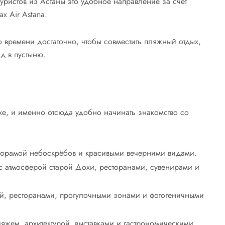
ристов из Астаны это удобное направление за счёт
х Air Astana.
о времени достаточно, чтобы совместить пляжный отдых,
д в пустыню.
е, и именно отсюда удобно начинать знакомство со
орамой небоскрёбов и красивыми вечерними видами.
 атмосферой старой Дохи, ресторанами, сувенирами и
, ресторанами, прогулочными зонами и фотогеничными
яжем, архитектурой, выставками и гастрономическими