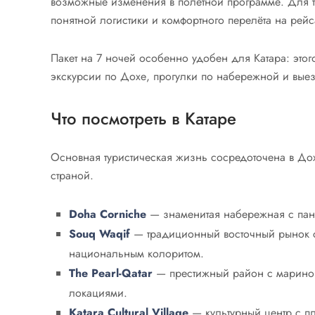
возможные изменения в полетной программе. Для ту
понятной логистики и комфортного перелёта на рейса
Пакет на 7 ночей особенно удобен для Катара: этог
экскурсии по Дохе, прогулки по набережной и выез
Что посмотреть в Катаре
Основная туристическая жизнь сосредоточена в Дох
страной.
Doha Corniche
— знаменитая набережная с пан
Souq Waqif
— традиционный восточный рынок с
национальным колоритом.
The Pearl-Qatar
— престижный район с мариной
локациями.
Katara Cultural Village
— культурный центр с пл