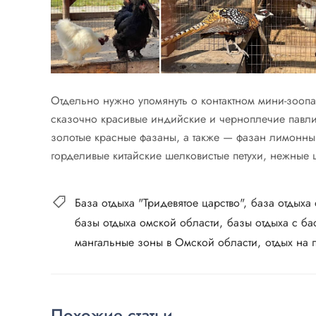
Отдельно нужно упомянуть о контактном мини-зоопа
сказочно красивые индийские и черноплечие павл
золотые красные фазаны, а также — фазан лимонны
горделивые китайские шелковистые петухи, нежные ц
База отдыха "Тридевятое царство"
база отдыха
базы отдыха омской области
базы отдыха с б
мангальные зоны в Омской области
отдых на 
Похожие статьи