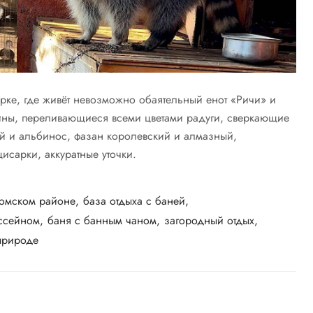
рке, где живёт невозможно обаятельный енот «Ричи» и
ины, переливающиеся всеми цветами радуги, сверкающие
й и альбинос, фазан королевский и алмазный,
исарки, аккуратные уточки.
 омском районе
база отдыха с баней
ассейном
баня с банным чаном
загородный отдых
природе