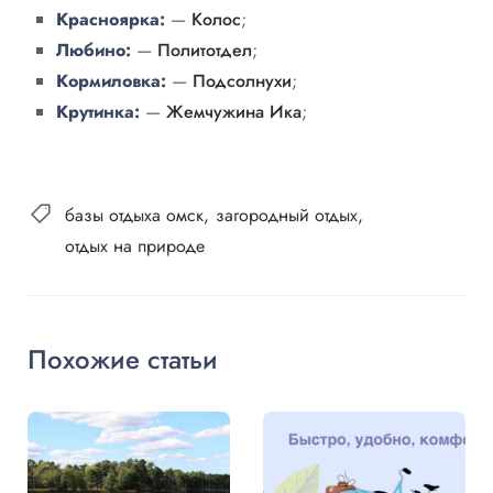
Красноярка:
—
Колос
;
Любино:
—
Политотдел
;
Кормиловка:
—
Подсолнухи
;
Крутинка:
—
Жемчужина Ика
;
базы отдыха омск
загородный отдых
отдых на природе
Похожие статьи