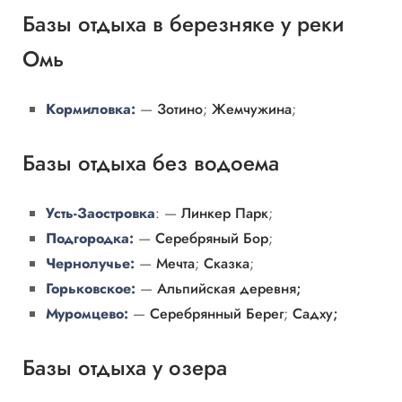
Базы отдыха в березняке у реки
Омь
Кормиловка:
—
Зотино
;
Жемчужина
;
Базы отдыха без водоема
Усть-Заостровка
: —
Линкер Парк
;
Подгородка:
—
Серебряный Бор
;
Чернолучье:
—
Мечта
;
Сказка
;
Горьковское:
—
Альпийская деревня;
Муромцево:
—
Серебрянный Берег
;
Садху;
Базы отдыха у озера