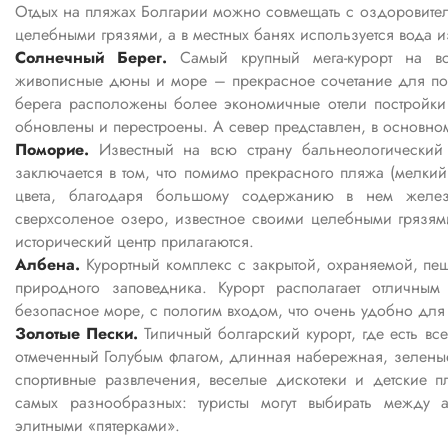
Отдых на пляжах Болгарии можно совмещать с оздоровите
целебными грязями, а в местных банях используется вода 
Солнечный Берег.
Самый крупный мега-курорт на вс
живописные дюны и море – прекрасное сочетание для пол
берега расположены более экономичные отели постройки 
обновлены и перестроены. А север представлен, в основн
Поморие.
Известный на всю страну бальнеологический 
заключается в том, что помимо прекрасного пляжа (мелкий
цвета, благодаря большому содержанию в нем желез
сверхсоленое озеро, известное своими целебными грязям
исторический центр прилагаются.
Албена.
Курортный комплекс с закрытой, охраняемой, пе
природного заповедника. Курорт располагает отличны
безопасное море, с пологим входом, что очень удобно для
Золотые Пески.
Типичный болгарский курорт, где есть вс
отмеченный Голубым флагом, длинная набережная, зелены
спортивные развлечения, веселые дискотеки и детские 
самых разнообразных: туристы могут выбирать между 
элитными «пятерками».