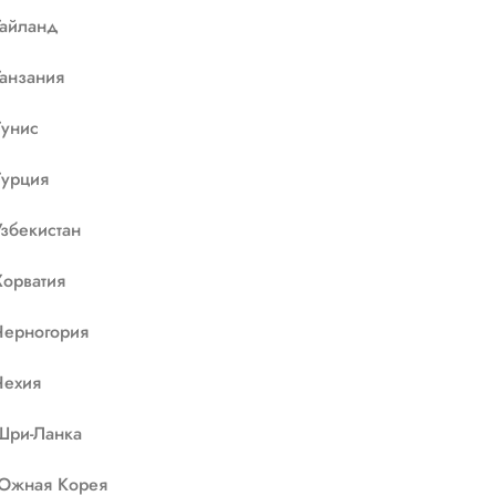
Тайланд
Танзания
Тунис
Турция
Узбекистан
Хорватия
Черногория
Чехия
Шри-Ланка
Южная Корея