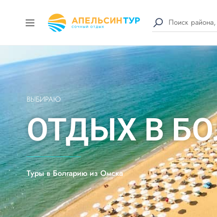
ВЫБИРАЮ
ОТДЫХ В Б
Туры в Болгарию из Омска