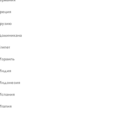
Греция
Грузию
Доминикана
Египет
Израиль
Индия
Индонезия
Испания
Италия