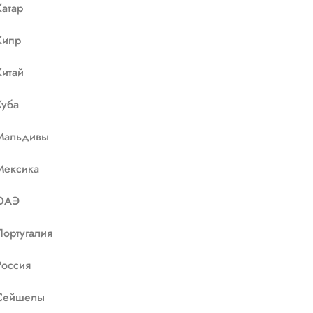
Катар
Кипр
Китай
Куба
Мальдивы
Мексика
ОАЭ
Португалия
Россия
Сейшелы