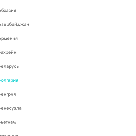
Абхазия
Азербайджан
Армения
Бахрейн
Беларусь
Болгария
Венгрия
Венесуэла
Вьетнам
Германия