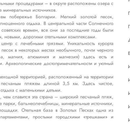
льными процедурами – в округе расположены озера с
из минеральных источников.
ем побережье Болгарии. Мелкий золотой песок,
ноценного отдыха. В центральной части Солнечного
советских времен, все они за последние годы были
ом, новыми, дорогими отельными комплексами.
центр с лечебными грязями. Уникальность курорта
 песок в некоторых местах необычного, почти черного
а, магния, алюминия и магнезия) здесь есть и
и. Археологические достопримечательности и уютный
шеходной территорией, расположенный на территории
м песчаным пляжем длиной 3,5 км. Здесь чистое,
 отдыха с маленькими детьми.
е, чем славится эта страна – широкий песчаный пляж,
е парки, бальнеолечебницы, минеральные источники,
площадки. Отельная база в Золотых Песках одна из
апартаментами, простыми городскими «трешками» и